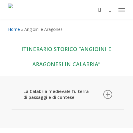
Skip
Menu
to
search
main
content
Home
»
Angioini e Aragonesi
ITINERARIO STORICO “ANGIOINI E
ARAGONESI IN CALABRIA”
La Calabria medievale fu terra
di passaggi e di contese
frontiera estrema del Regno di Napoli e
crocevia tra Oriente e Occidente. Dopo la
stagione normanno-sveva, furono gli Angioini