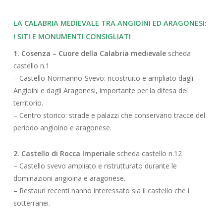
a segnare profondamente il paesaggio con
castelli, torri e borghi fortificati, strumenti di
LA CALABRIA MEDIEVALE TRA ANGIOINI ED ARAGONESI:
difesa e di controllo politico. Con l’arrivo degli
I SITI E MONUMENTI CONSIGLIATI
Aragonesi, la regione divenne un bastione del
1. Cosenza – Cuore della Calabria medievale
scheda
Mediterraneo contro le minacce ottomane: le
castello n.1
architetture si adattarono, le mura si
– Castello Normanno-Svevo: ricostruito e ampliato dagli
ispessirono, le torri si arrotondarono per
Angioini e dagli Aragonesi, importante per la difesa del
resistere al fuoco delle artiglierie.
territorio.
Seguendo questo itinerario, il viaggiatore
– Centro storico: strade e palazzi che conservano tracce del
attraversa città, castelli e borghi arroccati che
periodo angioino e aragonese.
raccontano la lotta per il dominio sul Regno e
l’evoluzione dell’arte militare e civile tra XIII e
XV secolo. Dalle rocche dell’entroterra ai
2. Castello di Rocca Imperiale
scheda castello n.12
bastioni sul mare, ogni pietra custodisce la
– Castello svevo ampliato e ristrutturato durante le
memoria di un tempo in cui la Calabria era al
dominazioni angioina e aragonese.
centro delle grandi strategie mediterranee.
– Restauri recenti hanno interessato sia il castello che i
sotterranei.