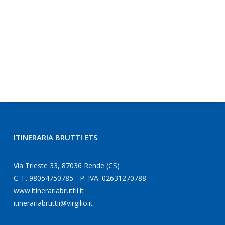
ITINERARIA BRUTTI ETS
Via Trieste 33, 87036 Rende (CS)
C. F. 98054750785 - P. IVA: 02631270788
www.itinerariabruttii.it
itineraria
bruttii@virgilio.it