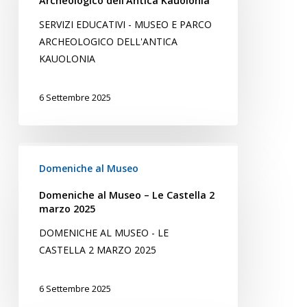
Archeologico dell’Antica Kauolonia
e
SERVIZI EDUCATIVI - MUSEO E PARCO
Parco
ARCHEOLOGICO DELL'ANTICA
Archeologico
KAUOLONIA
dell’Antica
Kauolonia
6 Settembre 2025
Domeniche
al
Domeniche al Museo
Museo
Domeniche al Museo – Le Castella 2
–
marzo 2025
Le
DOMENICHE AL MUSEO - LE
Castella
CASTELLA 2 MARZO 2025
2
marzo
2025
6 Settembre 2025