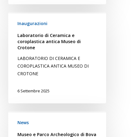
Laboratorio
di
Inaugurazioni
Ceramica
Laboratorio di Ceramica e
e
coroplastica antica Museo di
coroplastica
Crotone
antica
LABORATORIO DI CERAMICA E
Museo
COROPLASTICA ANTICA MUSEO DI
di
CROTONE
Crotone
6 Settembre 2025
Museo
e
News
Parco
Museo e Parco Archeologico di Bova