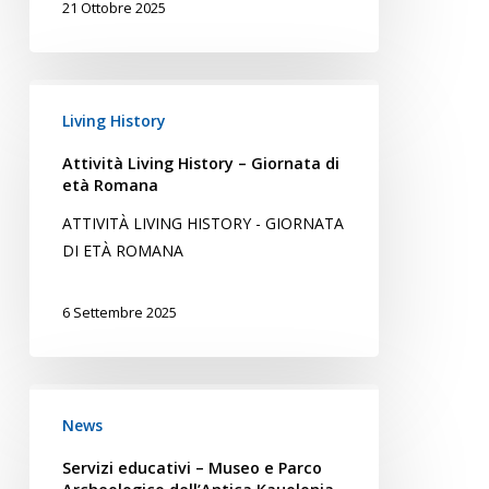
21 Ottobre 2025
Attività
Living
Living History
History
Attività Living History – Giornata di
–
età Romana
Giornata
ATTIVITÀ LIVING HISTORY - GIORNATA
di
DI ETÀ ROMANA
età
Romana
6 Settembre 2025
Servizi
educativi
News
–
Servizi educativi – Museo e Parco
Museo