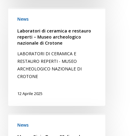
Laboratori
di
News
ceramica
Laboratori di ceramica e restauro
e
reperti – Museo archeologico
restauro
nazionale di Crotone
reperti
LABORATORI DI CERAMICA E
–
RESTAURO REPERTI - MUSEO
Museo
ARCHEOLOGICO NAZIONALE DI
archeologico
CROTONE
nazionale
di
12 Aprile 2025
Crotone
Museo
Gioia
News
Tauro