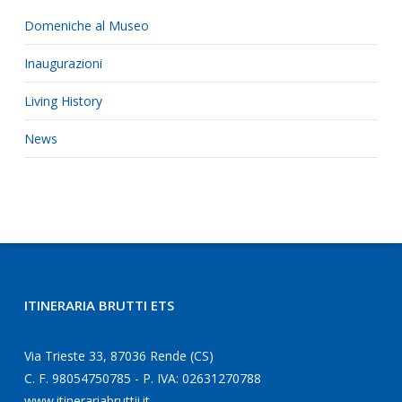
Domeniche al Museo
Inaugurazioni
Living History
News
ITINERARIA BRUTTI ETS
Via Trieste 33, 87036 Rende (CS)
C. F. 98054750785 - P. IVA: 02631270788
www.itinerariabruttii.it