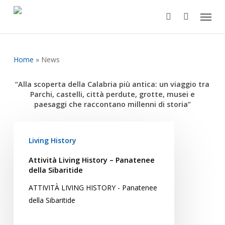
Skip
Menu
to
search
main
content
Home
»
News
“Alla scoperta della Calabria più antica: un viaggio tra
Parchi, castelli, città perdute, grotte, musei e
paesaggi che raccontano millenni di storia”
Attività
Living
Living History
History
Attività Living History – Panatenee
–
della Sibaritide
Panatenee
ATTIVITÀ LIVING HISTORY - Panatenee
della
della Sibaritide
Sibaritide